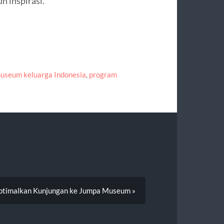
h inspirasi.
useum keluarga Indonesia
,
program
ptimalkan Kunjungan ke Jumpa Museum »