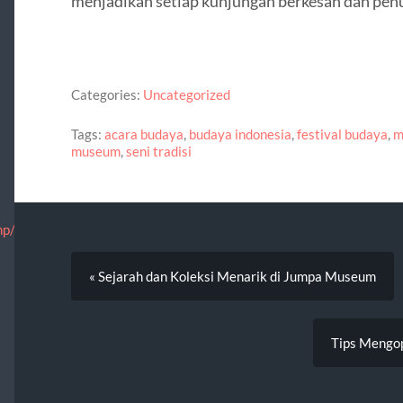
menjadikan setiap kunjungan berkesan dan penu
Categories:
Uncategorized
Tags:
acara budaya
,
budaya indonesia
,
festival budaya
,
m
museum
,
seni tradisi
p/nosotros/informacion.html
« Sejarah dan Koleksi Menarik di Jumpa Museum
Tips Mengo